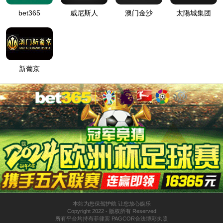
全国服务热线
400-678-1126
版权所有 © 2021 中国·太阳成集团tyc234cc(Macau)股份有限公司-Officialwebsite
粤ICP备12031535号
Designed by
Wanhu
法律声明
|
网站地图
|
流量统计