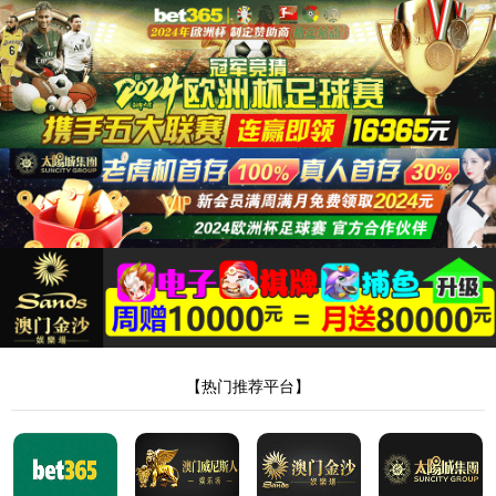
太阳成集团tyc234cc
全国服务热线
400-678-1126
辅助栏目
内容待填充
中国·太阳成集团tyc234cc(Macau)股份有限公司-
Officialwebsite
股票代码 (
871148
)