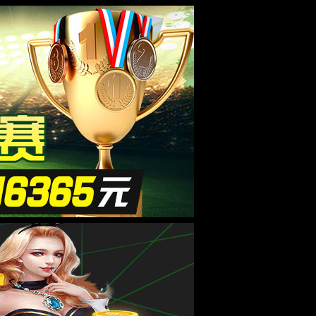
解决方案
明星案例
联系我们
投资者关系