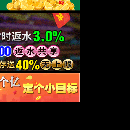
工作地点：佛山
工作地点：佛山、全国
工作地点：佛山、全国
中国·太阳成集团tyc234cc(Macau)
系
股份有限公司-Officialwebsite
股票代码 (
871148
)