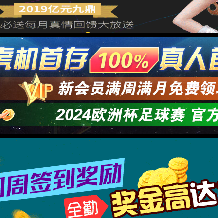
127
60
项
软件著作权
标志性项