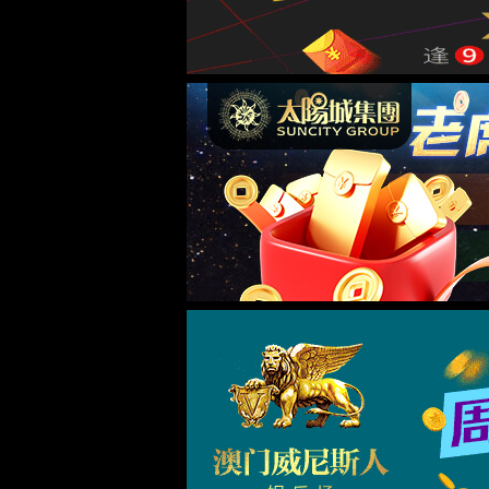
关于太阳成集团
tyc234cc
21
117
项
项
发明专利
国家专利授权