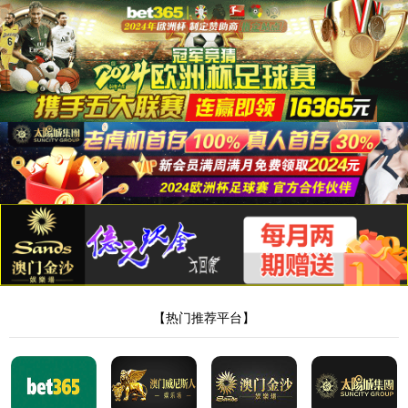
太阳成集团tyc234cc
全国服务热线
400-678-1126
新闻中心
太阳成集团tyc234cc
>
关于太阳成集团tyc234cc
>
新闻中心
公司简介
企业历程
企业文化
新闻中心
太阳成集团tyc234cc动态 | 佛山市
绿色建筑与节能协会代表团莅临太