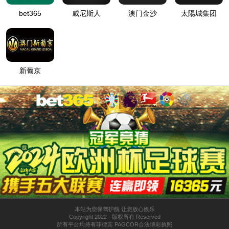
阳成集团tyc234cc交流考察
信息来源：
发布时间：2023/05/30
5月30日，佛山市绿色建筑与节能协会会长关旋晖女士一行
莅临太阳成集团tyc234cc进行业务交流考察。协会副会
长、中国·太阳成集团tyc234cc(Macau)股份有限公司-
Officialwebsite副总经理李飞龙先生携公司技术团队对来访
嘉宾表示热烈欢迎。