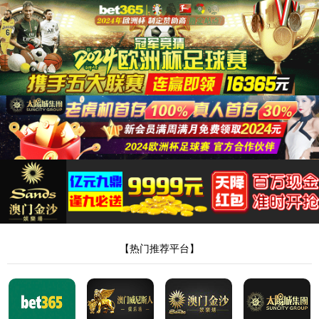
太阳成集团tyc234cc
全国服务热线
400-678-1126
明星案例
太阳成集团tyc234cc
>
明星案例
>
建筑能源管理
建筑能源管理
智慧水务
智慧供热
综合节能服务
请选择项目类型
请选择项目区域