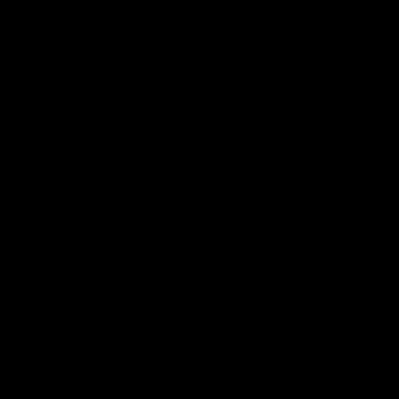
理故障提供决策参考，减少漏电、窃电、线路过载、设备故障