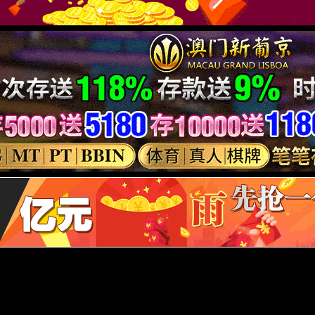
能源管理难题，打造了太阳成集团tyc234cc智慧园区能源管理解决方案
大节能减排政策压力。
调控、分析决策、智能运维、运营支撑等功能，整合园区内外各种资源，