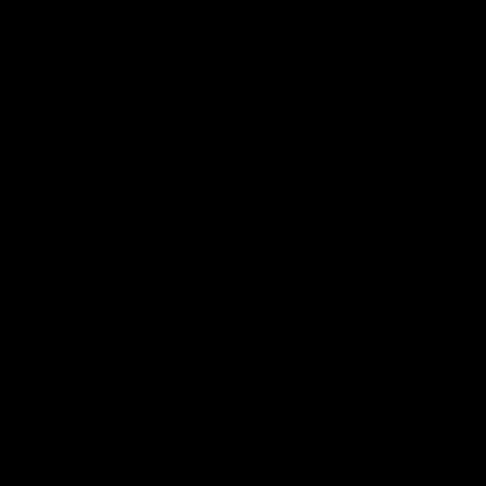
加强对碳排放的精细化管理与分析，落实节能降碳技术产品应