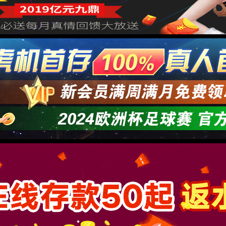
34cc智慧园区能源管理解决方案，
信息来源：
发布时间：2025/03/28
着我国绿色低碳发展迈入精细化、场景化新阶段。作为“双碳”目标的关键