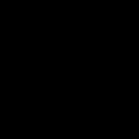
达到对各个照明控制箱的参数设定、修改及场景照明状态监控