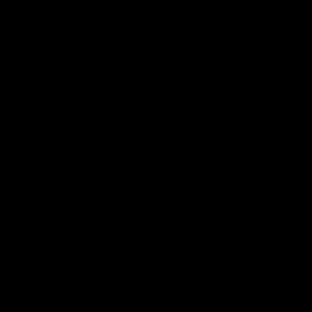
电、超温、过载等现象，快速定位报警设备及回路信息，为管理者快速处