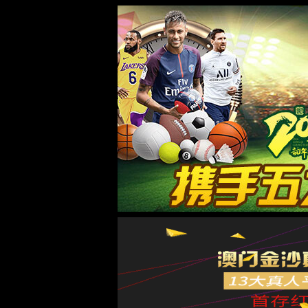
太阳成集团tyc234cc
全国服务热
400-678-1
新闻中心