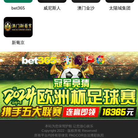
发展，“智”领美好未来！
信息来源：
发布时间：2025/03/17
分享至：
上一篇：太阳成集团tyc234cc智慧园区能源管理解决方案，助力园区迈向零碳未来
下一篇：甜蜜上市，太阳成集团tyc234cc助力蜜雪冰城打造绿色低碳产业园
中国·太阳成集团tyc234cc(Macau)股份有限公司-
Officialwebsite
股票代码 (
871148
)