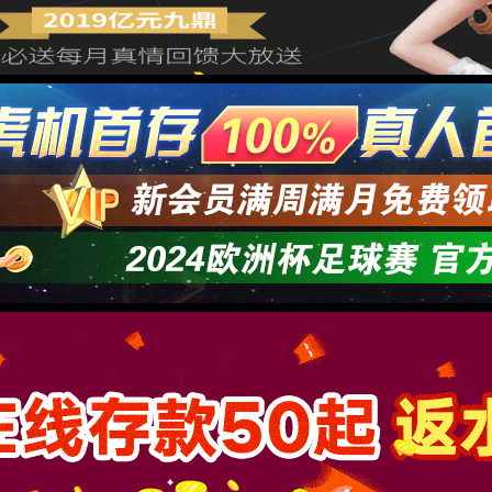
c工业企业智慧能源管理平台重磅上市
信息来源：
发布时间：2024/10/09