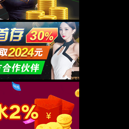
太阳成集团tyc234cc
>
关于太阳成集团tyc234cc
>
新闻中心
，“碳”寻绿色发展新路径！