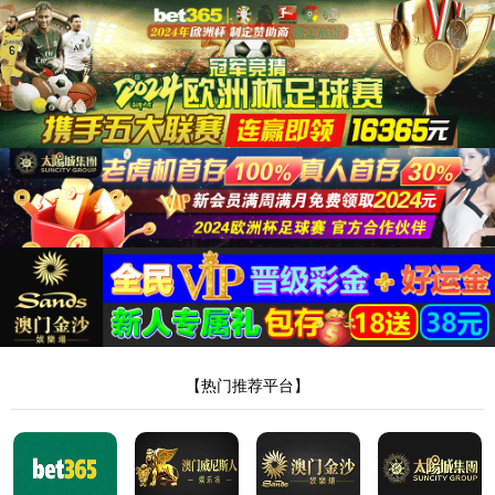
太阳成集团tyc234cc
全国服务热线
400-678-1126
新闻中心
太阳成集团tyc234cc
>
关于太阳成集团tyc234cc
>
新闻中心
公司简介
企业历程
企业文化
新闻中心
“碳”寻智能建筑新思路，太阳成集
团tyc234cc亮相2024湖南智能建