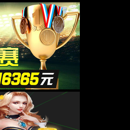
解决方案
明星案例
联系我们
投资者关系