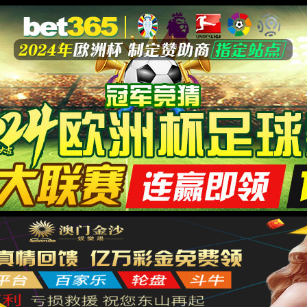
线
太阳成集团
关于太阳成集
产品家族
126
tyc234cc
团tyc234cc