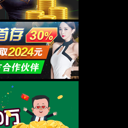
太阳成集团tyc234cc
>
关于太阳成集团tyc234cc
>
新闻中心
，以创新引领绿色低碳新征程