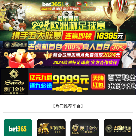
太阳成集团tyc234cc
全国服务热线
400-678-1126
新闻中心
太阳成集团tyc234cc
>
关于太阳成集团tyc234cc
>
新闻中心
公司简介
企业历程
企业文化
新闻中心
热烈祝贺智慧水务数字化平台荣获
中信集团首届“绽放杯”最佳平台奖