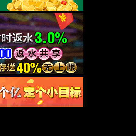
，加强
“
数字住建
”
顶层设计和整体布局。