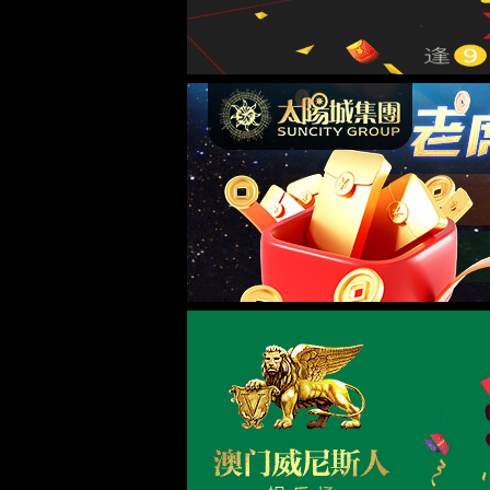
公司简介
企业历程
企业文化
新闻中心
政策速递丨住建部印发《“
为贯彻落实党中央、国务院关于数字中国、数字政府建